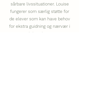
sårbare livssituationer. Louise
fungerer som særlig støtte for
de elever som kan have behov
for ekstra guidning og nærvær i
løbet dage.
Med blik for den enkeltes behov
hjælper hun med at skabe
struktur, overskuelighed og
tryghed, så eleverne får de
bedste forudsætninger for at
deltage i undervisning,
fællesskab og dagligdagens
aktiviteter.